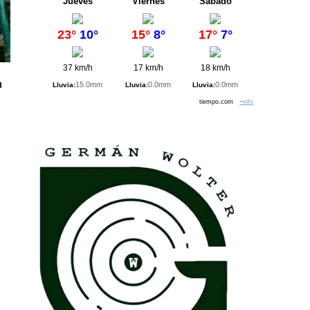
Jueves
Viernes
Sábado
23°
10°
15°
8°
17°
7°
37 km/h
17 km/h
18 km/h
n
15.0mm
0.0mm
0.0mm
Lluvia:
Lluvia:
Lluvia:
tiempo.com
+info