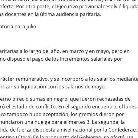
erta. Por otra parte, el Ejecutivo provincial resolvió liquid
s docentes en la última audiencia paritaria.
toria para julio.
ritarias a lo largo del año, en marzo y en mayo, pero en
no dispuso el pago de los incrementos salariales por
arácter remunerativo, y se incorporó a los salarios mediant
ntizar su liquidación con los salarios de mayo.
obierno ofreció sumas en negro, que fueron rechazadas de
ró el estado de conflicto. En el segundo encuentro, el lunes
ero tampoco hubo aceptación, los gremios dieron por
 anunciaron una huelga para el martes 3. La segunda; la
ida de fuerza dispuesta a nivel nacional por la Confederaci
entina (Ctera).En la propuesta del Gobierno, se ofertó un