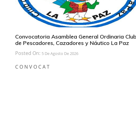
Convocatoria Asamblea General Ordinaria Clu
de Pescadores, Cazadores y Náutico La Paz
Posted On:
5 De Agosto De 2026
C O N V O C A T