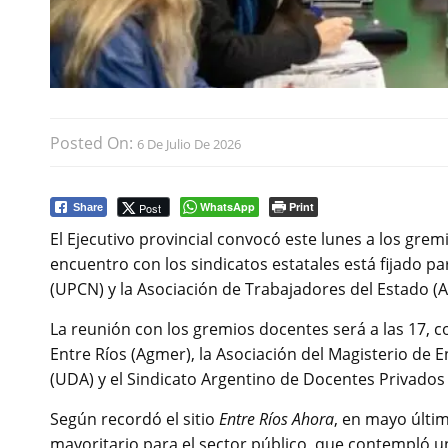
Posted On:
6 De Julio De 2026
WhatsApp
Print
Post
Share
El Ejecutivo provincial convocó este lunes a los grem
encuentro con los sindicatos estatales está fijado par
(UPCN) y la Asociación de Trabajadores del Estado (A
La reunión con los gremios docentes será a las 17, co
Entre Ríos (Agmer), la Asociación del Magisterio de
(UDA) y el Sindicato Argentino de Docentes Privados
Según recordó el sitio
Entre Ríos Ahora
, en mayo últi
mayoritario para el sector público, que contempló u