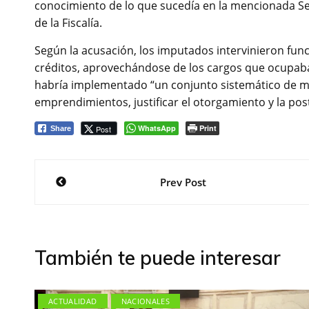
conocimiento de lo que sucedía en la mencionada Sec
de la Fiscalía.
Según la acusación, los imputados intervinieron fun
créditos, aprovechándose de los cargos que ocupaban y
habría implementado “un conjunto sistemático de mani
emprendimientos, justificar el otorgamiento y la post
WhatsApp
Print
Post
Share
Navegación
Prev Post
de
entradas
También te puede interesar
ACTUALIDAD
NACIONALES