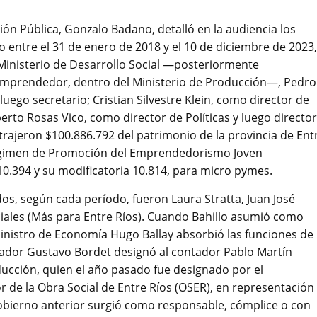
ción Pública, Gonzalo Badano, detalló en la audiencia los
entre el 31 de enero de 2018 y el 10 de diciembre de 2023,
Ministerio de Desarrollo Social —posteriormente
Emprendedor, dentro del Ministerio de Producción—, Pedro
uego secretario; Cristian Silvestre Klein, como director de
erto Rosas Vico, como director de Políticas y luego director
ajeron $100.886.792 del patrimonio de la provincia de Ent
 régimen de Promoción del Emprendedorismo Joven
 10.394 y su modificatoria 10.814, para micro pymes.
os, según cada período, fueron Laura Stratta, Juan José
ciales (Más para Entre Ríos). Cuando Bahillo asumió como
ministro de Economía Hugo Ballay absorbió las funciones de 
nador Gustavo Bordet designó al contador Pablo Martín
cción, quien el año pasado fue designado por el
r de la Obra Social de Entre Ríos (OSER), en representación
gobierno anterior surgió como responsable, cómplice o con