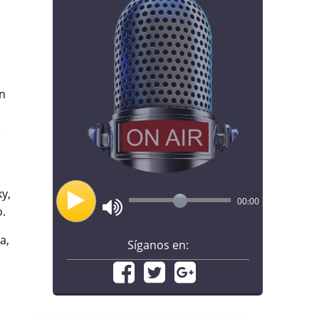
in
e
s
y,
00:00
o.
a,
Síganos en: