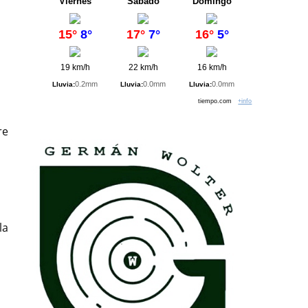
Viernes
Sábado
Domingo
15°
8°
17°
7°
16°
5°
19 km/h
22 km/h
16 km/h
0.2mm
0.0mm
0.0mm
Lluvia:
Lluvia:
Lluvia:
tiempo.com
+info
re
la