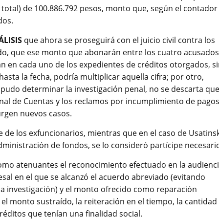
n total) de 100.886.792 pesos, monto que, según el contador
dos.
LISIS
que ahora se proseguirá con el juicio civil contra los
ado, que ese monto que abonarán entre los cuatro acusados
an en cada uno de los expedientes de créditos otorgados, s
hasta la fecha, podría multiplicar aquella cifra; por otro,
pudo determinar la investigación penal, no se descarta qu
nal de Cuentas y los reclamos por incumplimiento de pago
urgen nuevos casos.
 de los exfuncionarios, mientras que en el caso de Usatinsk
administración de fondos, se lo consideró partícipe necesari
como atenuantes el reconocimiento efectuado en la audienci
esal en el que se alcanzó el acuerdo abreviado (evitando
 la investigación) y el monto ofrecido como reparación
l monto sustraído, la reiteración en el tiempo, la cantidad
éditos que tenían una finalidad social.