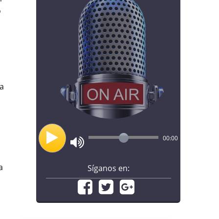
o
da
00:00
a
Síganos en: