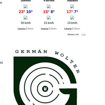
Jueves
Viernes
Sábado
on
23°
10°
15°
8°
17°
7°
39 km/h
16 km/h
19 km/h
8.5mm
0.0mm
0.0mm
Lluvia:
Lluvia:
Lluvia:
tiempo.com
+info
no