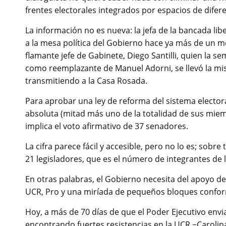
frentes electorales integrados por espacios de difere
La información no es nueva: la jefa de la bancada libe
a la mesa política del Gobierno hace ya más de un m
flamante jefe de Gabinete, Diego Santilli, quien la 
como reemplazante de Manuel Adorni, se llevó la mi
transmitiendo a la Casa Rosada.
Para aprobar una ley de reforma del sistema electora
absoluta (mitad más uno de la totalidad de sus miem
implica el voto afirmativo de 37 senadores.
La cifra parece fácil y accesible, pero no lo es; sob
21 legisladores, que es el número de integrantes de l
En otras palabras, el Gobierno necesita del apoyo d
UCR, Pro y una miríada de pequeños bloques conform
Hoy, a más de 70 días de que el Poder Ejecutivo envi
encontrando fuertes resistencias en la UCR −Carolin