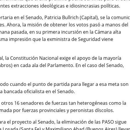
ntes extracciones ideológicas e idiosincrasias políticas.
rtaria en el Senado, Patricia Bullrich (Capital), se la comuni
es. Ahora, la misión de obtener los votos pasó a manos del
semana pasada, en su primera incursión en la Cámara alta
sma impresión que la exministra de Seguridad viene
l, la Constitución Nacional exige el apoyo de la mayoría
bros) en cada ala del Parlamento. En el caso del Senado,
re todo cuando el punto de partida para llegar a esa meta son
a bancada oficialista en el Senado.
e otros 16 senadores de fuerzas tan heterogéneas como la
ada por fuerzas provinciales y peronistas díscolos.
ara el proyecto al Senado, la eliminación de las PASO sigue
a Losada (Santa Fe) y Maximiliano Abad (Buenos Aires) lleva