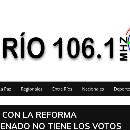
La Paz
Regionales
Entre Ríos
Nacionales
Deporte
E CON LA REFORMA
SENADO NO TIENE LOS VOTOS