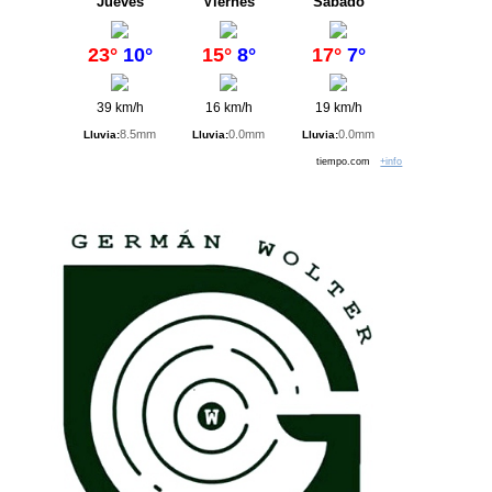
Jueves
Viernes
Sábado
23°
10°
15°
8°
17°
7°
39 km/h
16 km/h
19 km/h
8.5mm
0.0mm
0.0mm
Lluvia:
Lluvia:
Lluvia:
tiempo.com
+info