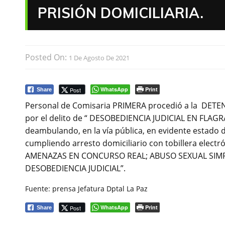
PRISIÓN DOMICILIARIA.
Posted On:
1 De Agosto De 2021
WhatsApp
Print
Post
Share
Personal de Comisaria PRIMERA procedió a la DETENC
por el delito de “ DESOBEDIENCIA JUDICIAL EN FLAGR
deambulando, en la vía pública, en evidente estado 
cumpliendo arresto domiciliario con tobillera electr
AMENAZAS EN CONCURSO REAL; ABUSO SEXUAL SIMP
DESOBEDIENCIA JUDICIAL”.
Fuente: prensa Jefatura Dptal La Paz
WhatsApp
Print
Post
Share