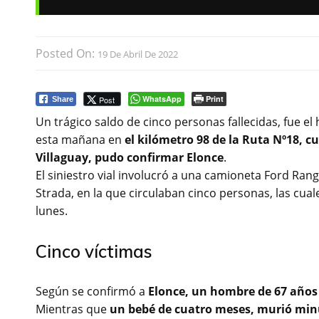
Posted On:
19 De Abril De 2022
WhatsApp
Print
Post
Share
Un trágico saldo de cinco personas fallecidas, fue e
esta mañana en
el kilómetro 98 de la Ruta Nº18,
Villaguay, pudo confirmar Elonce
.
El siniestro vial involucró a una camioneta Ford Ran
Strada, en la que circulaban cinco personas, las cuale
lunes.
Cinco víctimas
Según se confirmó a
Elonce, un hombre de 67 años q
Mientras que
un bebé de cuatro meses, murió minu