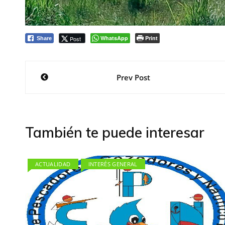
WhatsApp
Print
Post
Share
Navegación
Prev Post
de
entradas
También te puede interesar
ACTUALIDAD
INTERÉS GENERAL