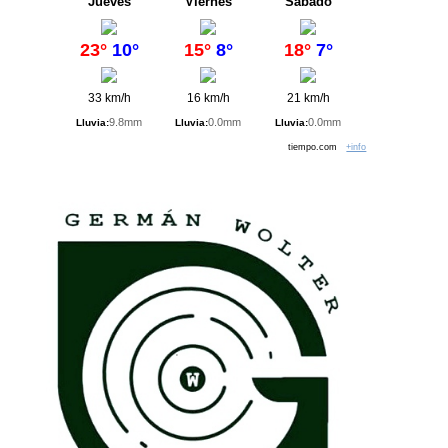
Jueves
Viernes
Sábado
23°
10°
15°
8°
18°
7°
33 km/h
16 km/h
21 km/h
9.8mm
0.0mm
0.0mm
Lluvia:
Lluvia:
Lluvia:
tiempo.com
+info