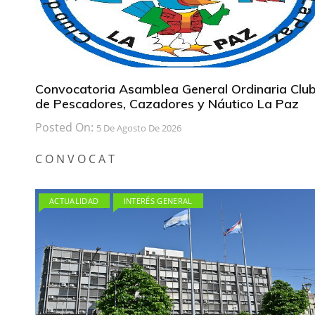
Convocatoria Asamblea General Ordinaria Clu
de Pescadores, Cazadores y Náutico La Paz
Posted On:
5 De Agosto De 2026
C O N V O C A T
ACTUALIDAD
INTERÉS GENERAL