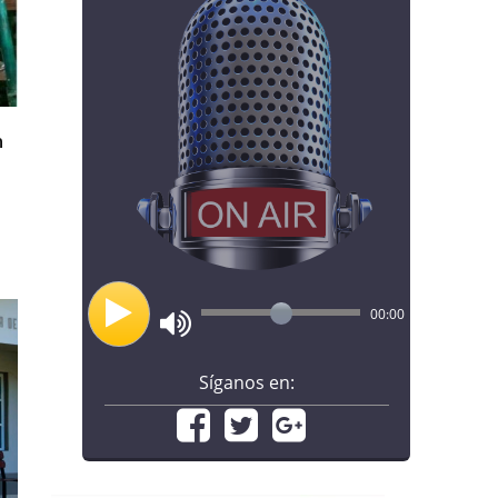
n
00:00
Síganos en: