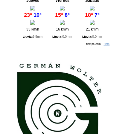
Jueves
Viernes
Sábado
23°
10°
15°
8°
18°
7°
33 km/h
16 km/h
21 km/h
9.8mm
0.0mm
0.0mm
Lluvia:
Lluvia:
Lluvia:
tiempo.com
+info