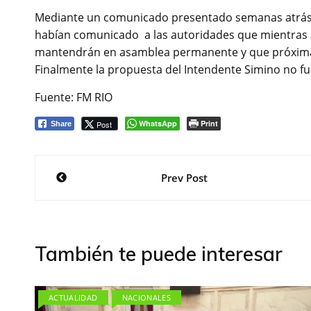
Mediante un comunicado presentado semanas atrás p
habían comunicado a las autoridades que mientras a
mantendrán en asamblea permanente y que próximame
Finalmente la propuesta del Intendente Simino no fu
Fuente: FM RIO
WhatsApp
Print
Post
Share
Navegación
Prev Post
de
entradas
También te puede interesar
ACTUALIDAD
NACIONALES