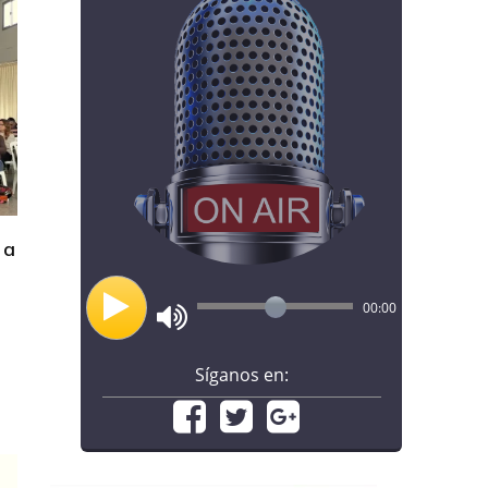
 a
00:00
Síganos en: