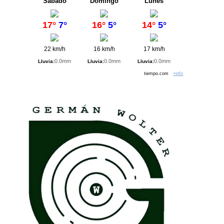
Sábado
Domingo
Lunes
17°
7°
16°
5°
14°
5°
22 km/h
16 km/h
17 km/h
0.0mm
0.0mm
0.0mm
Lluvia:
Lluvia:
Lluvia:
tiempo.com
+info