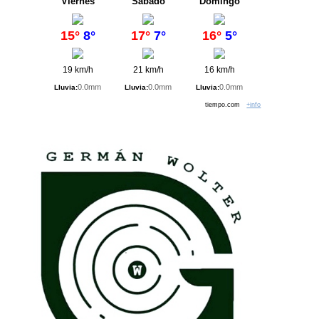
Viernes
Sábado
Domingo
15°
8°
17°
7°
16°
5°
19 km/h
21 km/h
16 km/h
0.0mm
0.0mm
0.0mm
Lluvia:
Lluvia:
Lluvia:
tiempo.com
+info