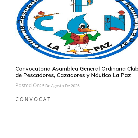
Convocatoria Asamblea General Ordinaria Clu
de Pescadores, Cazadores y Náutico La Paz
Posted On:
5 De Agosto De 2026
C O N V O C A T