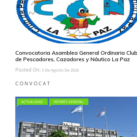
Convocatoria Asamblea General Ordinaria Clu
de Pescadores, Cazadores y Náutico La Paz
Posted On:
5 De Agosto De 2026
C O N V O C A T
ACTUALIDAD
INTERÉS GENERAL