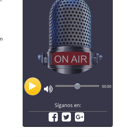
ón
00:00
Síganos en: