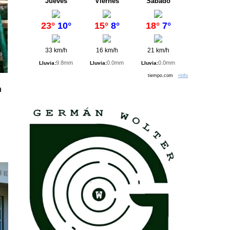
Jueves
Viernes
Sábado
23°
10°
15°
8°
18°
7°
33 km/h
16 km/h
21 km/h
9.8mm
0.0mm
0.0mm
Lluvia:
Lluvia:
Lluvia:
tiempo.com
+info
n