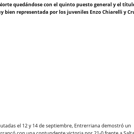
Norte quedándose con el quinto puesto general y el títul
 bien representada por los juveniles Enzo Chiarelli y Cr
utadas el 12 y 14 de septiembre, Entrerriana demostró un
 arrancó con una contundente victoria por 21-0 frente a Salta