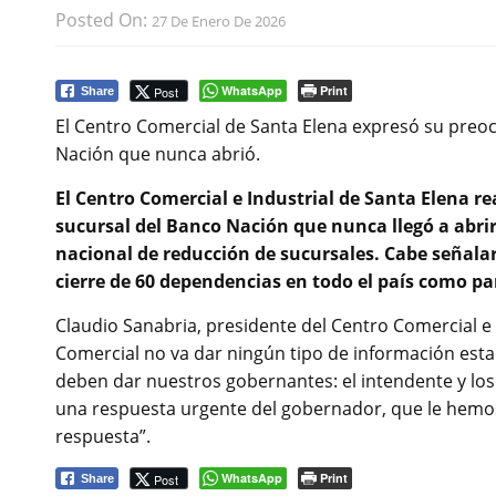
Posted On:
27 De Enero De 2026
WhatsApp
Print
Post
Share
El Centro Comercial de Santa Elena expresó su preo
Nación que nunca abrió.
El Centro Comercial e Industrial de Santa Elena r
sucursal del Banco Nación que nunca llegó a abrir
nacional de reducción de sucursales. Cabe señalar
cierre de 60 dependencias en todo el país como par
Claudio Sanabria, presidente del Centro Comercial e I
Comercial no va dar ningún tipo de información esta 
deben dar nuestros gobernantes: el intendente y l
una respuesta urgente del gobernador, que le hemo
respuesta”.
WhatsApp
Print
Post
Share