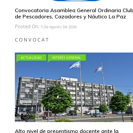
Convocatoria Asamblea General Ordinaria Clu
de Pescadores, Cazadores y Náutico La Paz
Posted On:
5 De Agosto De 2026
C O N V O C A T
ACTUALIDAD
INTERÉS GENERAL
Alto nivel de presentismo docente ante la