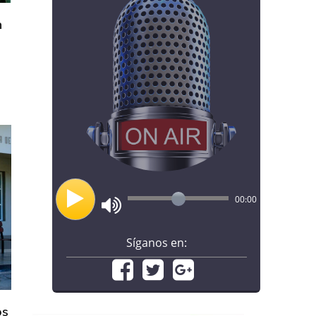
n
00:00
Síganos en:
os