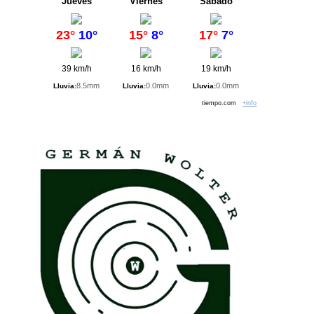
Jueves
Viernes
Sábado
23°
10°
15°
8°
17°
7°
39 km/h
16 km/h
19 km/h
8.5mm
0.0mm
0.0mm
Lluvia:
Lluvia:
Lluvia:
tiempo.com
+info