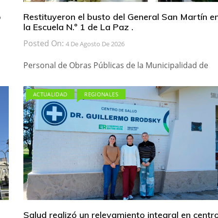
b
Restituyeron el busto del General San Martín e
la Escuela N.º 1 de La Paz .
Posted On:
4 De Agosto De 2026
Personal de Obras Públicas de la Municipalidad de
ACTUALIDAD
REGIONALES
Salud realizó un relevamiento integral en centr