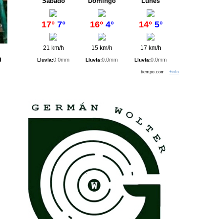
Sábado
Domingo
Lunes
17°
7°
16°
4°
14°
5°
21 km/h
15 km/h
17 km/h
n
0.0mm
0.0mm
0.0mm
Lluvia:
Lluvia:
Lluvia:
tiempo.com
+info