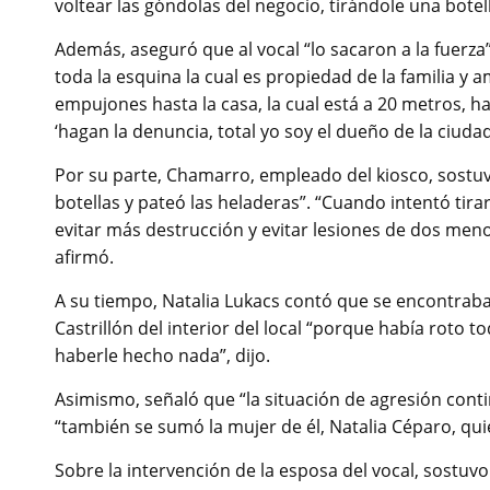
voltear las góndolas del negocio, tirándole una bot
Además, aseguró que al vocal “lo sacaron a la fuerz
toda la esquina la cual es propiedad de la familia y 
empujones hasta la casa, la cual está a 20 metros, h
‘hagan la denuncia, total yo soy el dueño de la ciudad
Por su parte, Chamarro, empleado del kiosco, sostuvo 
botellas y pateó las heladeras”. “Cuando intentó tirar
evitar más destrucción y evitar lesiones de dos meno
afirmó.
A su tiempo, Natalia Lukacs contó que se encontrab
Castrillón del interior del local “porque había roto 
haberle hecho nada”, dijo.
Asimismo, señaló que “la situación de agresión cont
“también se sumó la mujer de él, Natalia Céparo, quie
Sobre la intervención de la esposa del vocal, sostu