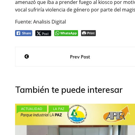
amenazó que iba a prender fuego al kiosco por motivo
vocal sufriría violencia de género por parte del magi
Fuente: Analisis Digital
WhatsApp
Print
Post
Share
Navegación
Prev Post
de
entradas
También te puede interesar
ACTUALIDAD
LA PAZ