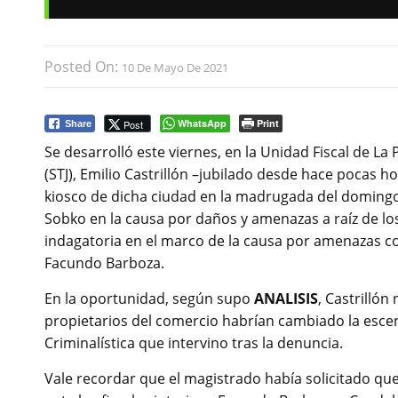
Posted On:
10 De Mayo De 2021
WhatsApp
Print
Post
Share
Se desarrolló este viernes, en la Unidad Fiscal de La P
(STJ), Emilio Castrillón –jubilado desde hace pocas h
kiosco de dicha ciudad en la madrugada del domingo 2
Sobko en la causa por daños y amenazas a raíz de los 
indagatoria en el marco de la causa por amenazas coa
Facundo Barboza.
En la oportunidad, según supo
ANALISIS
, Castrillón
propietarios del comercio habrían cambiado la escena
Criminalística que intervino tras la denuncia.
Vale recordar que el magistrado había solicitado que