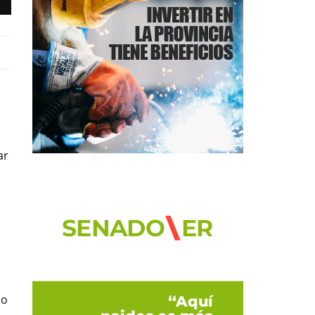
ar
no