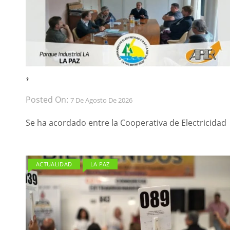
́ ́
Posted On:
7 De Agosto De 2026
Se ha acordado entre la Cooperativa de Electricidad
ACTUALIDAD
LA PAZ