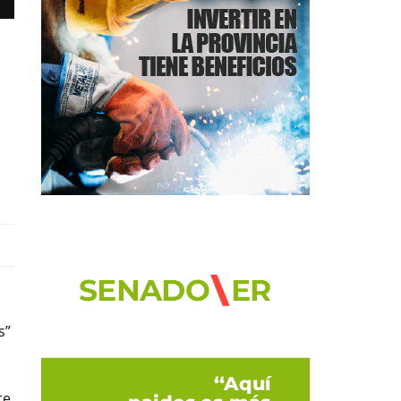
s”
te