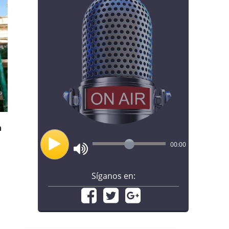
n
00:00
Síganos en: