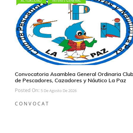
ACTUALIDAD
INTERÉS GENERAL
Convocatoria Asamblea General Ordinaria Clu
de Pescadores, Cazadores y Náutico La Paz
Posted On:
5 De Agosto De 2026
C O N V O C A T