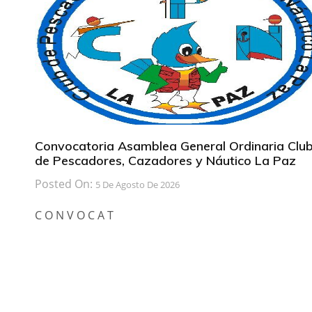
Convocatoria Asamblea General Ordinaria Clu
de Pescadores, Cazadores y Náutico La Paz
Posted On:
5 De Agosto De 2026
C O N V O C A T