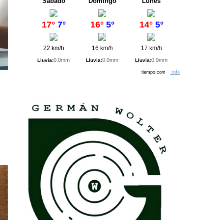
Sábado
Domingo
Lunes
17°
7°
16°
5°
14°
5°
22 km/h
16 km/h
17 km/h
0.0mm
0.0mm
0.0mm
Lluvia:
Lluvia:
Lluvia:
tiempo.com
+info