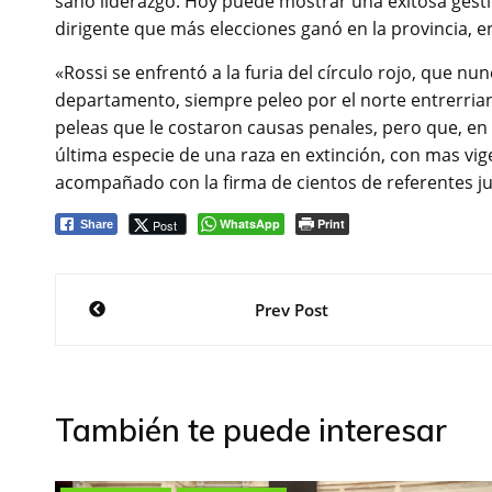
sano liderazgo. Hoy puede mostrar una exitosa gest
dirigente que más elecciones ganó en la provincia, en
«Rossi se enfrentó a la furia del círculo rojo, que nu
departamento, siempre peleo por el norte entrerriano
peleas que le costaron causas penales, pero que, en fi
última especie de una raza en extinción, con mas vi
acompañado con la firma de cientos de referentes just
WhatsApp
Print
Post
Share
Navegación
Prev Post
de
entradas
También te puede interesar