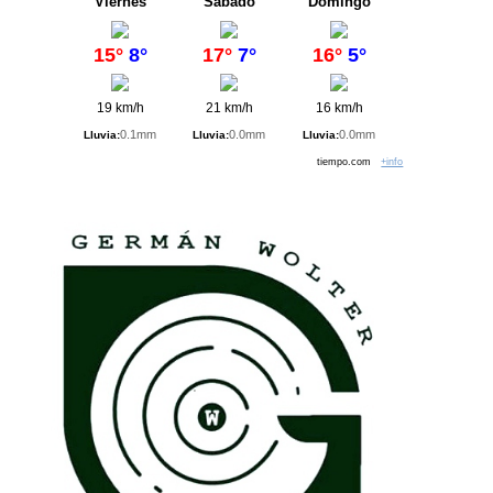
Viernes
Sábado
Domingo
15°
8°
17°
7°
16°
5°
19 km/h
21 km/h
16 km/h
0.1mm
0.0mm
0.0mm
Lluvia:
Lluvia:
Lluvia:
tiempo.com
+info