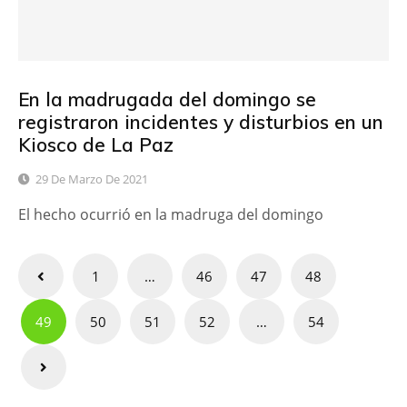
En la madrugada del domingo se
registraron incidentes y disturbios en un
Kiosco de La Paz
29 De Marzo De 2021
El hecho ocurrió en la madruga del domingo
Paginación
1
…
46
47
48
de
49
50
51
52
…
54
entradas