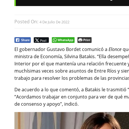
Posted On:
4 De Julio De 2022
WhatsApp
Print
Post
Share
El gobernador Gustavo Bordet comunicó a
Elonce
que
ministra de Economía, Silvina Batakis. “Ella desempeñ
Interior por el que mantenía una relación frecuente
muchísimas veces sobre asuntos de Entre Ríos y siem
trabajo para resolver los problemas de las provincia
De acuerdo a lo que comentó, a Batakis le trasmitió 
“Acordamos trabajar en conjunto para ver de qué ma
de consenso y apoyo”, indicó.