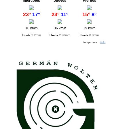
Miércoles
Jueves
Viernes
23°
17°
23°
11°
15°
8°
10 km/h
36 km/h
19 km/h
3.2mm
20.0mm
0.0mm
Lluvia:
Lluvia:
Lluvia:
tiempo.com
+info