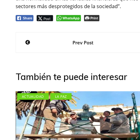
sectores más desprotegidos de la sociedad”.
WhatsApp
Print
Post
Share
Navegación
Prev Post
de
entradas
También te puede interesar
ACTUALIDAD
LA PAZ