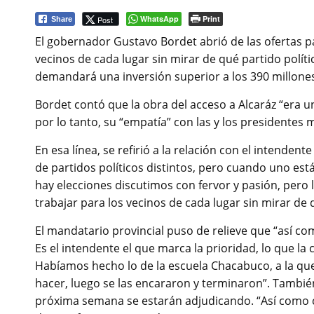
WhatsApp
Print
Post
Share
El gobernador Gustavo Bordet abrió de las ofertas pa
vecinos de cada lugar sin mirar de qué partido polí
demandará una inversión superior a los 390 millone
Bordet contó que la obra del acceso a Alcaráz “era 
por lo tanto, su “empatía” con las y los presidentes m
En esa línea, se refirió a la relación con el intende
de partidos políticos distintos, pero cuando uno es
hay elecciones discutimos con fervor y pasión, pero
trabajar para los vecinos de cada lugar sin mirar de 
El mandatario provincial puso de relieve que “así co
Es el intendente el que marca la prioridad, lo que la
Habíamos hecho lo de la escuela Chacabuco, a la qu
hacer, luego se las encararon y terminaron”. También 
próxima semana se estarán adjudicando. “Así como c