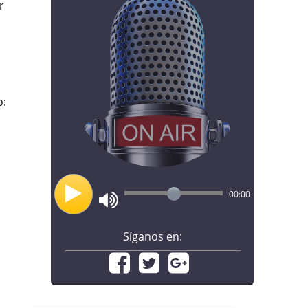
r
o:
00:00
Síganos en: