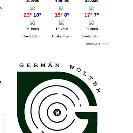
Jueves
Viernes
Sábado
s,
23°
10°
15°
8°
17°
7°
39 km/h
16 km/h
19 km/h
8.5mm
0.0mm
0.0mm
Lluvia:
Lluvia:
Lluvia:
tiempo.com
+info
s