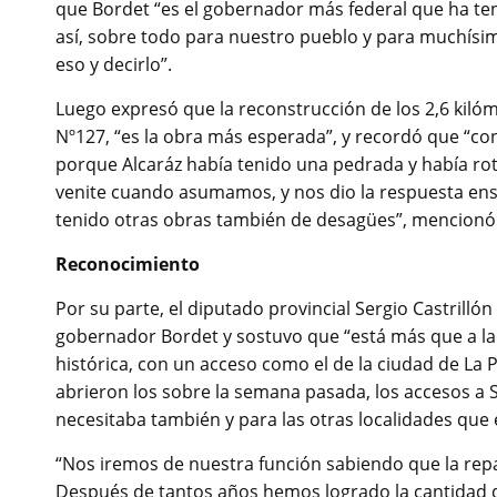
que Bordet “es el gobernador más federal que ha tenid
así, sobre todo para nuestro pueblo y para muchísi
eso y decirlo”.
Luego expresó que la reconstrucción de los 2,6 kilóme
Nº127, “es la obra más esperada”, y recordó que “c
porque Alcaráz había tenido una pedrada y había roto
venite cuando asumamos, y nos dio la respuesta ens
tenido otras obras también de desagües”, mencionó
Reconocimiento
Por su parte, el diputado provincial Sergio Castrilló
gobernador Bordet y sostuvo que “está más que a la 
histórica, con un acceso como el de la ciudad de La Pa
abrieron los sobre la semana pasada, los accesos a S
necesitaba también y para las otras localidades que 
“Nos iremos de nuestra función sabiendo que la repar
Después de tantos años hemos logrado la cantidad 