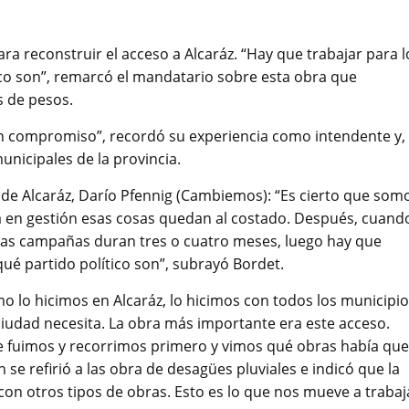
ra reconstruir el acceso a Alcaráz. “Hay que trabajar para l
tico son”, remarcó el mandatario sobre esta obra que
s de pesos.
un compromiso”, recordó su experiencia como intendente y,
unicipales de la provincia.
nte de Alcaráz, Darío Pfennig (Cambiemos): “Es cierto que som
tá en gestión esas cosas quedan al costado. Después, cuand
 las campañas duran tres o cuatro meses, luego hay que
qué partido político son”, subrayó Bordet.
mo lo hicimos en Alcaráz, lo hicimos con todos los municipio
 ciudad necesita. La obra más importante era este acceso.
e fuimos y recorrimos primero y vimos qué obras había que
se refirió a las obra de desagües pluviales e indicó que la
on otros tipos de obras. Esto es lo que nos mueve a trabaj