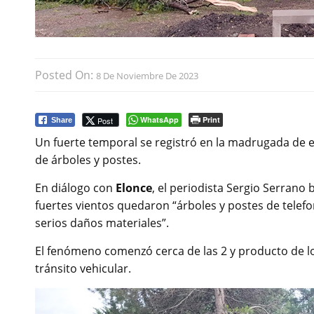
Posted On:
8 De Noviembre De 2023
WhatsApp
Print
Post
Share
Un fuerte temporal se registró en la madrugada de es
de árboles y postes.
En diálogo con
Elonce
, el periodista Sergio Serrano
fuertes vientos quedaron “árboles y postes de telefo
serios daños materiales”.
El fenómeno comenzó cerca de las 2 y producto de lo
tránsito vehicular.