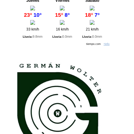
Jueves
Viernes
Sábado
23°
10°
15°
8°
18°
7°
33 km/h
16 km/h
21 km/h
9.8mm
0.0mm
0.0mm
Lluvia:
Lluvia:
Lluvia:
tiempo.com
+info