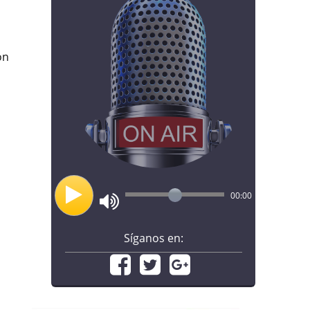
on
00:00
Síganos en: