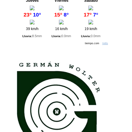
Jueves
Viernes
Sábado
23°
10°
15°
8°
17°
7°
39 km/h
16 km/h
19 km/h
8.5mm
0.0mm
0.0mm
Lluvia:
Lluvia:
Lluvia:
tiempo.com
+info