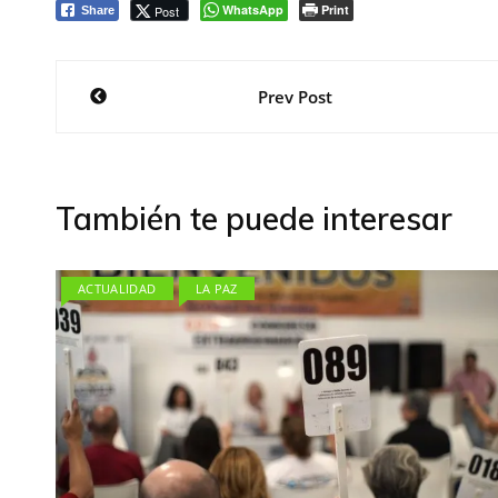
WhatsApp
Print
Post
Share
Navegación
Prev Post
de
entradas
También te puede interesar
ACTUALIDAD
LA PAZ