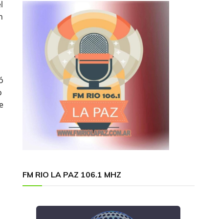
l
n
ó
o
e
FM RIO LA PAZ 106.1 MHZ