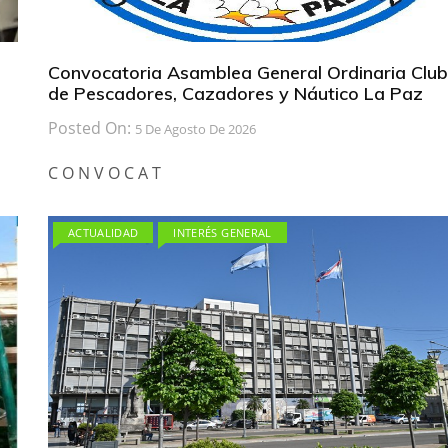
Convocatoria Asamblea General Ordinaria Club
de Pescadores, Cazadores y Náutico La Paz
Posted On:
5 De Agosto De 2026
C O N V O C A T
ACTUALIDAD
INTERÉS GENERAL