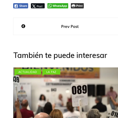
WhatsApp
Print
Post
Share
Navegación
Prev Post
de
entradas
También te puede interesar
ACTUALIDAD
LA PAZ