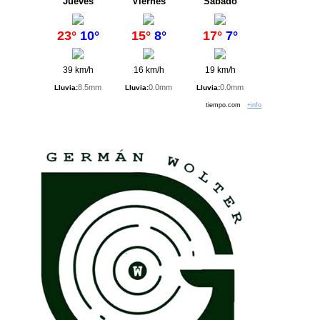
Jueves
Viernes
Sábado
23°
10°
15°
8°
17°
7°
39 km/h
16 km/h
19 km/h
8.5mm
0.0mm
0.0mm
Lluvia:
Lluvia:
Lluvia:
tiempo.com
+info