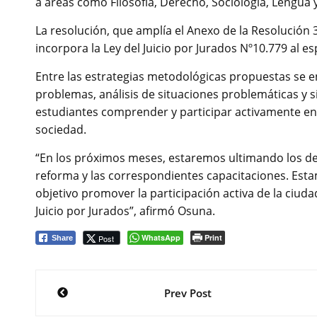
a áreas como Filosofía, Derecho, Sociología, Lengua y
La resolución, que amplía el Anexo de la Resolución
incorpora la Ley del Juicio por Jurados Nº10.779 al es
Entre las estrategias metodológicas propuestas se en
problemas, análisis de situaciones problemáticas y si
estudiantes comprender y participar activamente en l
sociedad.
“En los próximos meses, estaremos ultimando los det
reforma y las correspondientes capacitaciones. Est
objetivo promover la participación activa de la ciudad
Juicio por Jurados”, afirmó Osuna.
WhatsApp
Print
Post
Share
Navegación
Prev Post
de