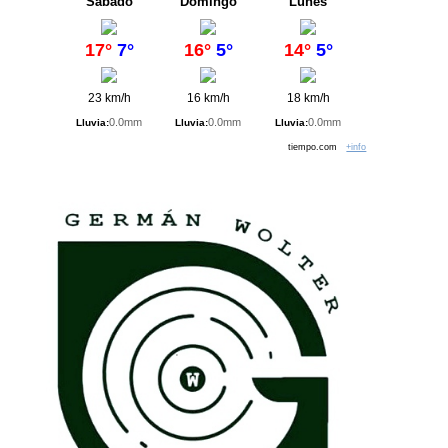
Sábado
Domingo
Lunes
17°
7°
16°
5°
14°
5°
23 km/h
16 km/h
18 km/h
0.0mm
0.0mm
0.0mm
Lluvia:
Lluvia:
Lluvia:
tiempo.com
+info