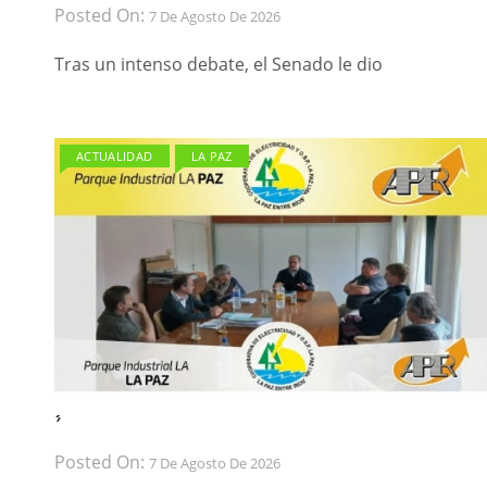
Posted On:
7 De Agosto De 2026
Tras un intenso debate, el Senado le dio
ACTUALIDAD
LA PAZ
́ ́
Posted On:
7 De Agosto De 2026