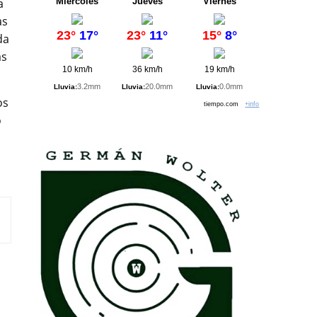
a
Miércoles
Jueves
Viernes
as
23°
17°
23°
11°
15°
8°
da
as
10 km/h
36 km/h
19 km/h
3.2mm
20.0mm
0.0mm
Lluvia:
Lluvia:
Lluvia:
os
tiempo.com
+info
o