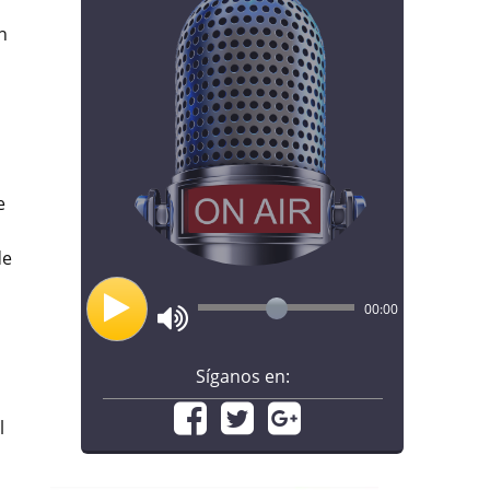
n
e
de
00:00
Síganos en:
l