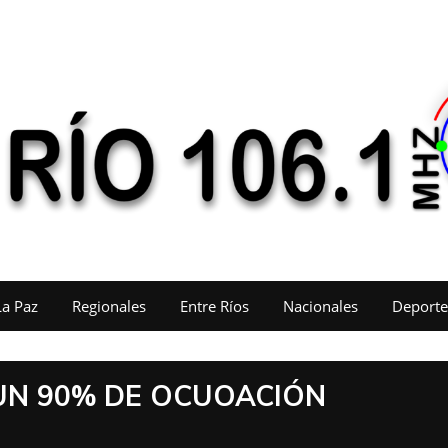
La Paz
Regionales
Entre Ríos
Nacionales
Deporte
UN 90% DE OCUOACIÓN