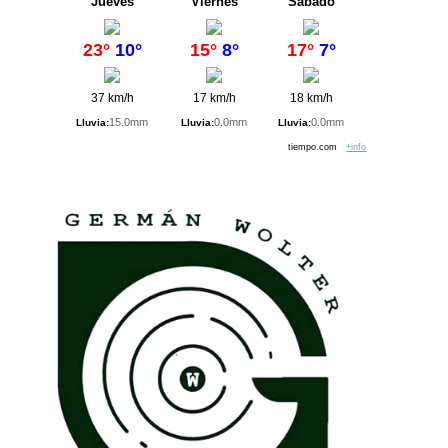
Jueves
Viernes
Sábado
23°
10°
15°
8°
17°
7°
37 km/h
17 km/h
18 km/h
15.0mm
0.0mm
0.0mm
Lluvia:
Lluvia:
Lluvia:
tiempo.com
+info