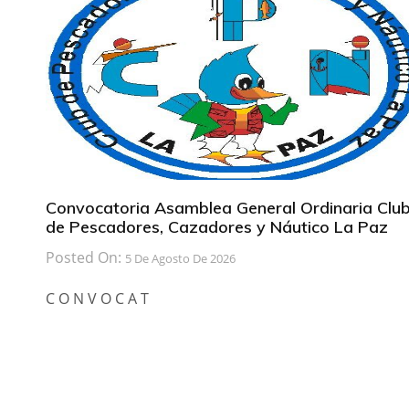
Convocatoria Asamblea General Ordinaria Clu
de Pescadores, Cazadores y Náutico La Paz
Posted On:
5 De Agosto De 2026
C O N V O C A T