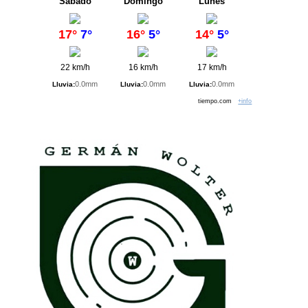
Sábado
Domingo
Lunes
17°
7°
16°
5°
14°
5°
22 km/h
16 km/h
17 km/h
0.0mm
0.0mm
0.0mm
Lluvia:
Lluvia:
Lluvia:
tiempo.com
+info