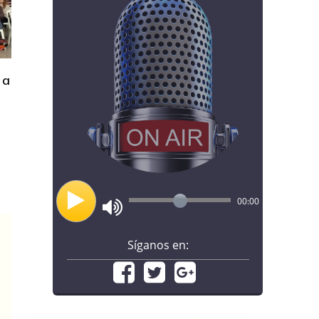
 a
00:00
Síganos en: