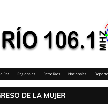
La Paz
Regionales
Entre Ríos
Nacionales
Deporte
GRESO DE LA MUJER