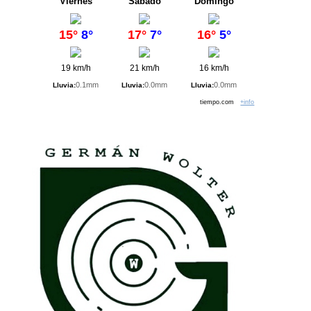
Viernes
Sábado
Domingo
15°
8°
17°
7°
16°
5°
19 km/h
21 km/h
16 km/h
0.1mm
0.0mm
0.0mm
Lluvia:
Lluvia:
Lluvia:
tiempo.com
+info