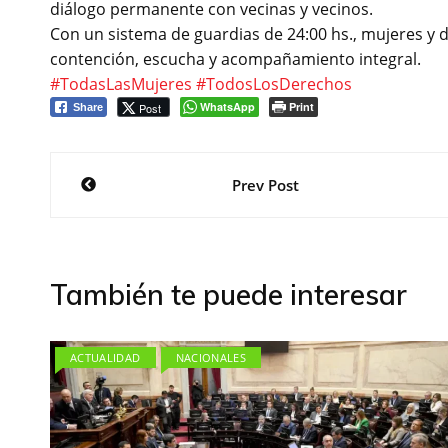
diálogo permanente con vecinas y vecinos.
Con un sistema de guardias de 24:00 hs., mujeres y
contención, escucha y acompañamiento integral.
#TodasLasMujeres
#TodosLosDerechos
WhatsApp
Print
Post
Share
Navegación
Prev Post
de
entradas
También te puede interesar
ACTUALIDAD
NACIONALES