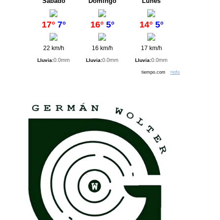
Sábado
Domingo
Lunes
17°
7°
16°
5°
14°
5°
22 km/h
16 km/h
17 km/h
0.0mm
0.0mm
0.0mm
Lluvia:
Lluvia:
Lluvia:
tiempo.com
+info