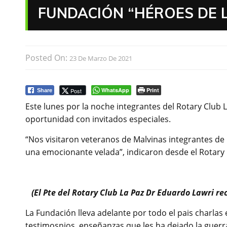
FUNDACIÓN “HÉROES DE L
Posted On:
23 De Marzo De 2021
WhatsApp
Print
Post
Share
Este lunes por la noche integrantes del Rotary Club 
oportunidad con invitados especiales.
“Nos visitaron veteranos de Malvinas integrantes d
una emocionante velada”, indicaron desde el Rotary 
(El Pte del Rotary Club La Paz Dr Eduardo Lawri re
La Fundación lleva adelante por todo el pais charla
testimosnios, enseñanzas que les ha dejado la guerra