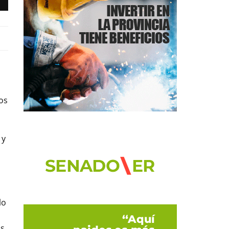
os
 y
lo
os