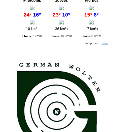
Miércoles
Jueves
Viernes
24°
16°
23°
10°
15°
8°
10 km/h
36 km/h
17 km/h
7.2mm
10.0mm
0.0mm
Lluvia:
Lluvia:
Lluvia:
tiempo.com
+info