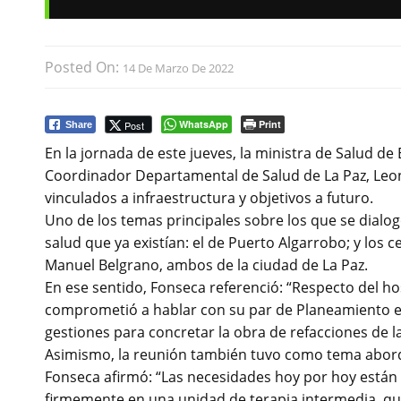
Posted On:
14 De Marzo De 2022
WhatsApp
Print
Post
Share
En la jornada de este jueves, la ministra de Salud d
Coordinador Departamental de Salud de La Paz, Leon
vinculados a infraestructura y objetivos a futuro.
Uno de los temas principales sobre los que se dialog
salud que ya existían: el de Puerto Algarrobo; y los 
Manuel Belgrano, ambos de la ciudad de La Paz.
En ese sentido, Fonseca referenció: “Respecto del ho
comprometió a hablar con su par de Planeamiento e In
gestiones para concretar la obra de refacciones de la 
Asimismo, la reunión también tuvo como tema abordar
Fonseca afirmó: “Las necesidades hoy por hoy están s
firmemente en una unidad de terapia intermedia, 