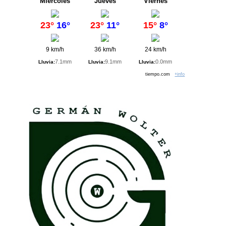
Miércoles
Jueves
Viernes
23°
16°
23°
11°
15°
8°
9 km/h
36 km/h
24 km/h
7.1mm
9.1mm
0.0mm
Lluvia:
Lluvia:
Lluvia:
tiempo.com
+info