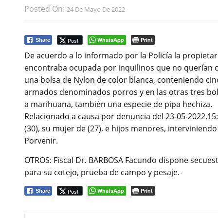
Posted On:
24 De Mayo De 2022
WhatsApp
Print
Post
Share
De acuerdo a lo informado por la Policía la propietar
encontraba ocupada por inquilinos que no querían c
una bolsa de Nylon de color blanca, conteniendo cinco
armados denominados porros y en las otras tres bols
a marihuana, también una especie de pipa hechiza.
Relacionado a causa por denuncia del 23-05-2022,15:
(30), su mujer de (27), e hijos menores, interviniendo
Porvenir.
OTROS: Fiscal Dr. BARBOSA Facundo dispone secuestro
para su cotejo, prueba de campo y pesaje.-
WhatsApp
Print
Post
Share