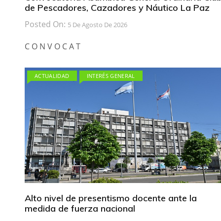
de Pescadores, Cazadores y Náutico La Paz
Posted On:
5 De Agosto De 2026
C O N V O C A T
ACTUALIDAD
INTERÉS GENERAL
Alto nivel de presentismo docente ante la
medida de fuerza nacional