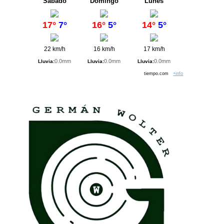
Sábado
Domingo
Lunes
17°
7°
16°
5°
14°
5°
22 km/h
16 km/h
17 km/h
0.0mm
0.0mm
0.0mm
Lluvia:
Lluvia:
Lluvia:
tiempo.com
+info