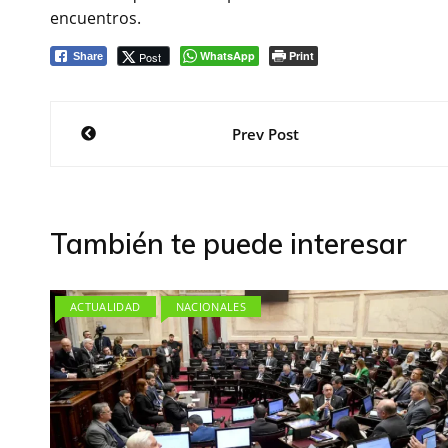
encuentros.
WhatsApp
Print
Post
Share
Navegación
Prev Post
de
entradas
También te puede interesar
ACTUALIDAD
NACIONALES