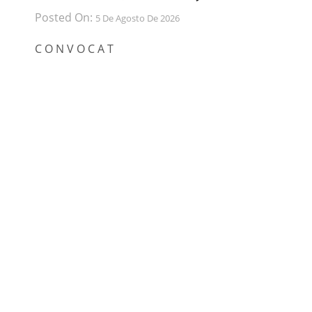
Posted On:
5 De Agosto De 2026
C O N V O C A T