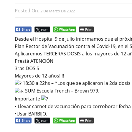
Posted On:
2 De Marzo De 2022
WhatsApp
Print
Post
Share
Desde el Hospital 9 de Julio informamos que el pró
Plan Rector de Vacunación contra el Covid-19, en el 
Aplicaremos TERCERAS DOSIS a los mayores de 12 años
Prestá ATENCIÓN
3ras DOSIS
Mayores de 12 años!!!!
18:30 a 22hs – *Los que se aplicaron la 2da dosis 
SUM Escuela French – Brown 979.
Importante
• Llevar carnet de vacunación para corroborar fecha 
•Usar BARBIJO.
WhatsApp
Print
Post
Share