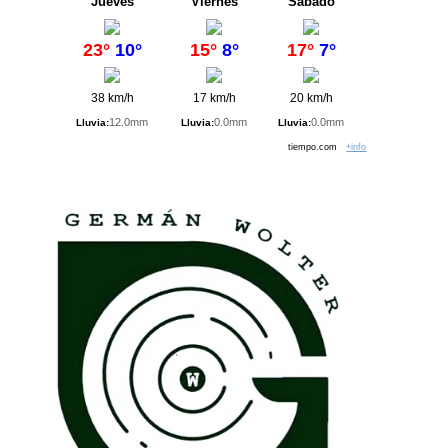
Jueves
Viernes
Sábado
23°
10°
15°
8°
17°
7°
38 km/h
17 km/h
20 km/h
12.0mm
0.0mm
0.0mm
Lluvia:
Lluvia:
Lluvia:
tiempo.com
+info