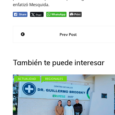
enfatizó Mesquida.
WhatsApp
Print
Post
Share
Navegación
Prev Post
de
entradas
También te puede interesar
ACTUALIDAD
REGIONALES