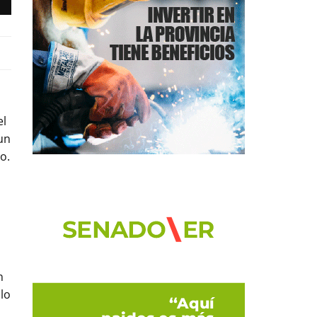
el
un
o.
n
lo