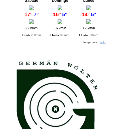
Sábado
Domingo
Lunes
17°
7°
16°
5°
14°
5°
22 km/h
16 km/h
17 km/h
0.0mm
0.0mm
0.0mm
Lluvia:
Lluvia:
Lluvia:
tiempo.com
+info