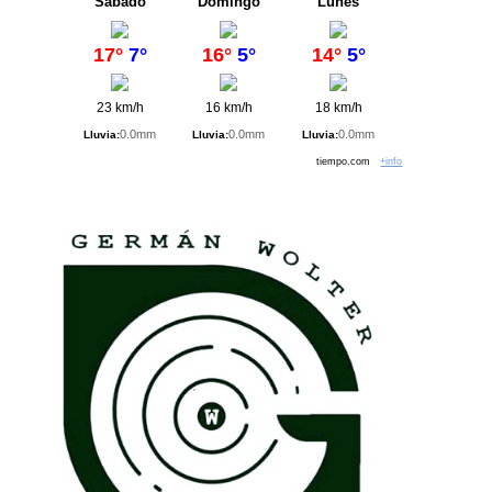
Sábado
Domingo
Lunes
17°
7°
16°
5°
14°
5°
23 km/h
16 km/h
18 km/h
0.0mm
0.0mm
0.0mm
Lluvia:
Lluvia:
Lluvia:
tiempo.com
+info