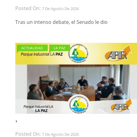
Posted On:
7 De Agosto De 2026
Tras un intenso debate, el Senado le dio
ACTUALIDAD
LA PAZ
́ ́
Posted On:
7 De Agosto De 2026