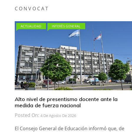
C O N V O C A T
ACTUALIDAD
INTERÉS GENERAL
Alto nivel de presentismo docente ante la
medida de fuerza nacional
Posted On:
4 De Agosto De 2026
El Consejo General de Educación informó que, de