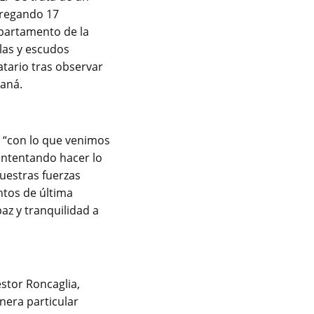
regando 17
epartamento de la
alas y escudos
atario tras observar
raná.
a “con lo que venimos
intentando hacer lo
nuestras fuerzas
ntos de última
az y tranquilidad a
éstor Roncaglia,
nera particular