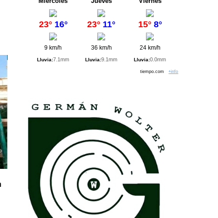
Miércoles
Jueves
Viernes
23°
16°
23°
11°
15°
8°
9 km/h
36 km/h
24 km/h
7.1mm
9.1mm
0.0mm
Lluvia:
Lluvia:
Lluvia:
tiempo.com
+info
n