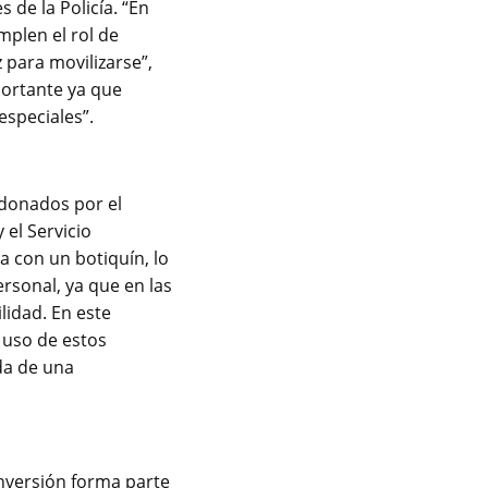
 de la Policía. “En
plen el rol de
 para movilizarse”,
portante ya que
especiales”.
 donados por el
 el Servicio
a con un botiquín, lo
rsonal, ya que en las
lidad. En este
l uso de estos
da de una
inversión forma parte