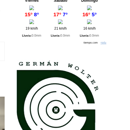
Viernes
Sábado
Domingo
e
15°
8°
17°
7°
16°
5°
19 km/h
21 km/h
16 km/h
0.0mm
0.0mm
0.0mm
Lluvia:
Lluvia:
Lluvia:
tiempo.com
+info