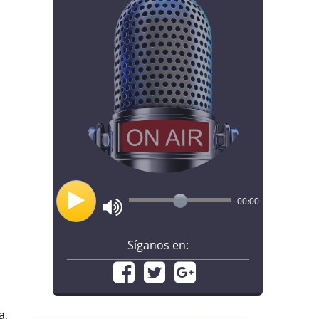
00:00
Síganos en:
a,