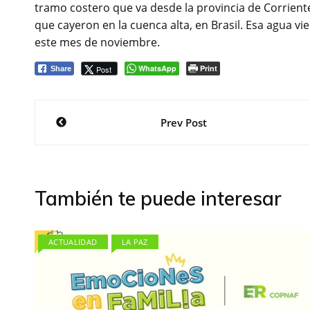
tramo costero que va desde la provincia de Corriente
que cayeron en la cuenca alta, en Brasil. Esa agua vi
este mes de noviembre.
WhatsApp
Print
Post
Share
Navegación
Prev Post
de
entradas
También te puede interesar
ACTUALIDAD
LA PAZ