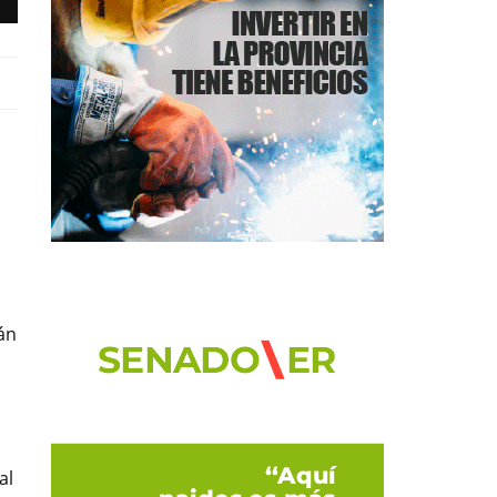
án
al