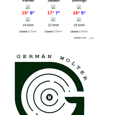
Viernes
Sábado
Domingo
15°
8°
17°
7°
16°
5°
19 km/h
22 km/h
16 km/h
0.2mm
0.0mm
0.0mm
Lluvia:
Lluvia:
Lluvia:
tiempo.com
+info