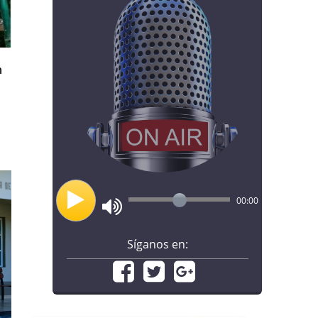
n
00:00
Síganos en: