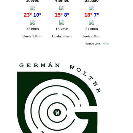
Jueves
Viernes
Sábado
23°
10°
15°
8°
18°
7°
33 km/h
16 km/h
21 km/h
9.8mm
0.0mm
0.0mm
Lluvia:
Lluvia:
Lluvia:
tiempo.com
+info