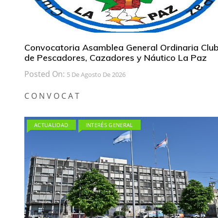
Convocatoria Asamblea General Ordinaria Clu
de Pescadores, Cazadores y Náutico La Paz
Posted On:
5 De Agosto De 2026
C O N V O C A T
ACTUALIDAD
INTERÉS GENERAL