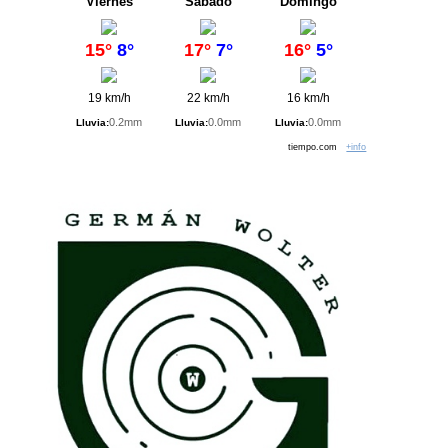
Viernes
Sábado
Domingo
15°
8°
17°
7°
16°
5°
19 km/h
22 km/h
16 km/h
0.2mm
0.0mm
0.0mm
Lluvia:
Lluvia:
Lluvia:
tiempo.com
+info