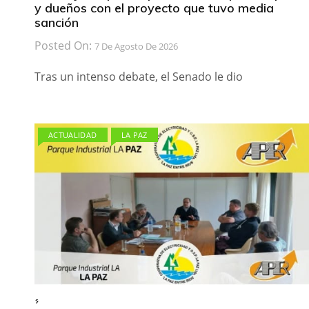
y dueños con el proyecto que tuvo media
sanción
Posted On:
7 De Agosto De 2026
Tras un intenso debate, el Senado le dio
ACTUALIDAD
LA PAZ
́ ́