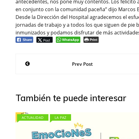
antecedentes, nos pone muy contentos. Los felicito a 
en conjunto con la comunidad paceña” dijo Marcos B
Desde la Dirección del Hospital agradecemos el esf
jornadas de trabajo y a todos los que siguen de pie 
inmunizados y podamos disfrutar de más actividade
WhatsApp
Print
Post
Share
Navegación
Prev Post
de
entradas
También te puede interesar
ACTUALIDAD
LA PAZ