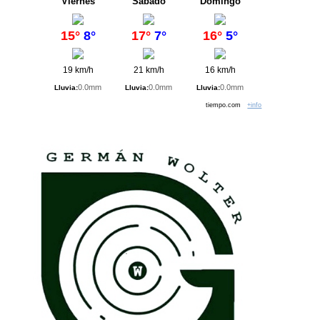
Viernes
Sábado
Domingo
15°
8°
17°
7°
16°
5°
19 km/h
21 km/h
16 km/h
0.0mm
0.0mm
0.0mm
Lluvia:
Lluvia:
Lluvia:
tiempo.com
+info