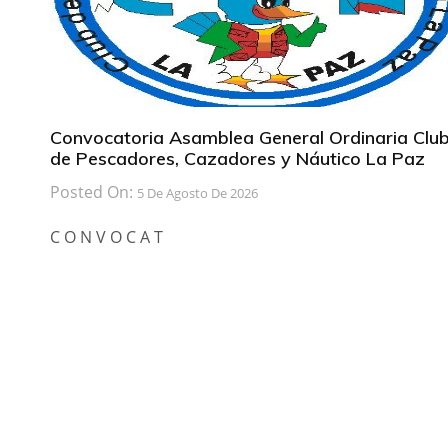
Convocatoria Asamblea General Ordinaria Clu
de Pescadores, Cazadores y Náutico La Paz
Posted On:
5 De Agosto De 2026
C O N V O C A T