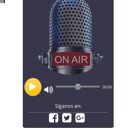
z
,
00:00
Síganos en: