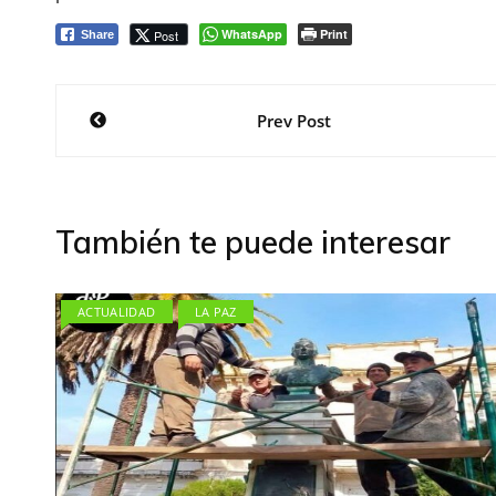
WhatsApp
Print
Post
Share
Navegación
Prev Post
de
entradas
También te puede interesar
ACTUALIDAD
LA PAZ