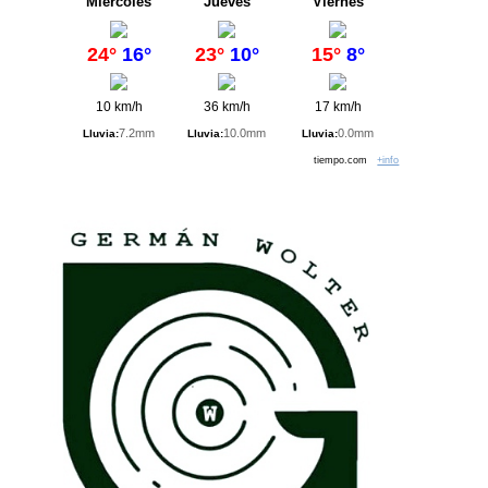
Miércoles
Jueves
Viernes
24°
16°
23°
10°
15°
8°
10 km/h
36 km/h
17 km/h
7.2mm
10.0mm
0.0mm
Lluvia:
Lluvia:
Lluvia:
tiempo.com
+info