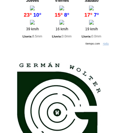
Jueves
Viernes
Sábado
23°
10°
15°
8°
17°
7°
39 km/h
16 km/h
19 km/h
8.5mm
0.0mm
0.0mm
Lluvia:
Lluvia:
Lluvia:
tiempo.com
+info