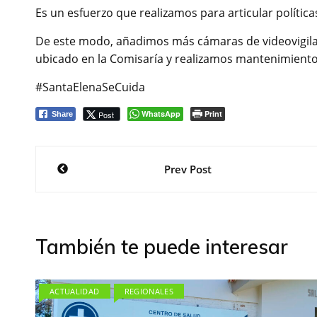
Es un esfuerzo que realizamos para articular política
De este modo, añadimos más cámaras de videovigilanc
ubicado en la Comisaría y realizamos mantenimientos
#SantaElenaSeCuida
WhatsApp
Print
Post
Share
Navegación
Prev Post
de
entradas
También te puede interesar
ACTUALIDAD
REGIONALES