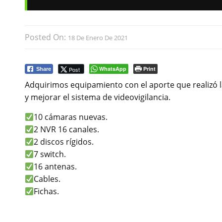
Posted On:
18 De Enero De 2021
WhatsApp
Print
Post
Share
Adquirimos equipamiento con el aporte que realizó l
y mejorar el sistema de videovigilancia.
10 cámaras nuevas.
2 NVR 16 canales.
2 discos rígidos.
7 switch.
16 antenas.
Cables.
Fichas.