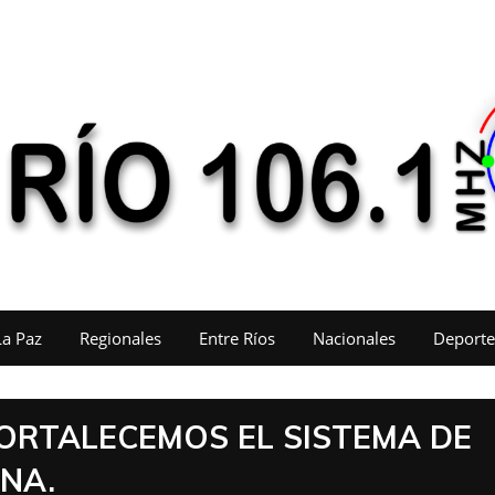
La Paz
Regionales
Entre Ríos
Nacionales
Deporte
FORTALECEMOS EL SISTEMA DE
ENA.