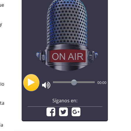
ue
y
00:00
io
Síganos en:
ta
da