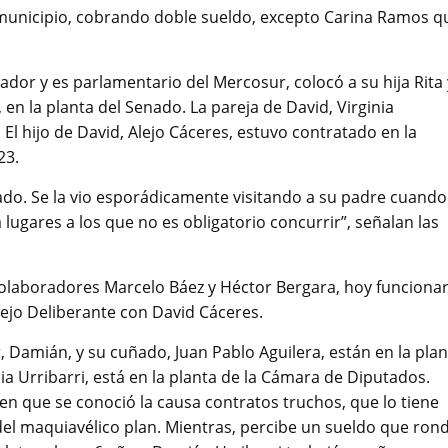
 municipio, cobrando doble sueldo, excepto Carina Ramos q
or y es parlamentario del Mercosur, colocó a su hija Rita 
en la planta del Senado. La pareja de David, Virginia
l hijo de David, Alejo Cáceres, estuvo contratado en la
23.
ado. Se la vio esporádicamente visitando a su padre cuando
ugares a los que no es obligatorio concurrir”, señalan las
colaboradores Marcelo Báez y Héctor Bergara, hoy funcionar
cejo Deliberante con David Cáceres.
, Damián, y su cuñado, Juan Pablo Aguilera, están en la plan
ia Urribarri, está en la planta de la Cámara de Diputados.
en que se conoció la causa contratos truchos, que lo tiene
el maquiavélico plan. Mientras, percibe un sueldo que ron