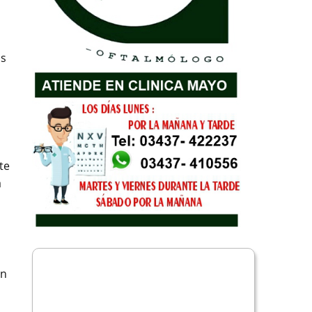
as
te
a
en