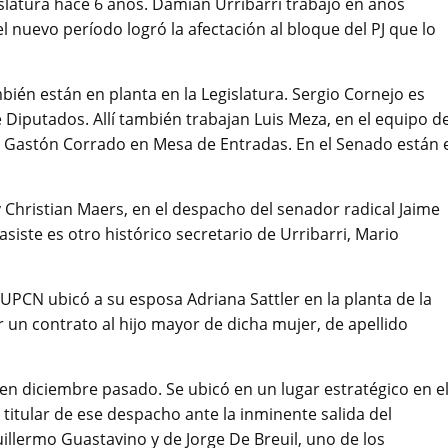
gislatura hace 6 años. Damián Urribarri trabajó en años
l nuevo período logró la afectación al bloque del PJ que lo
ién están en planta en la Legislatura. Sergio Cornejo es
Diputados. Allí también trabajan Luis Meza, en el equipo d
 y Gastón Corrado en Mesa de Entradas. En el Senado están 
y Christian Maers, en el despacho del senador radical Jaime
asiste es otro histórico secretario de Urribarri, Mario
 UPCN ubicó a su esposa Adriana Sattler en la planta de la
 un contrato al hijo mayor de dicha mujer, de apellido
 en diciembre pasado. Se ubicó en un lugar estratégico en e
titular de ese despacho ante la inminente salida del
llermo Guastavino y de Jorge De Breuil, uno de los