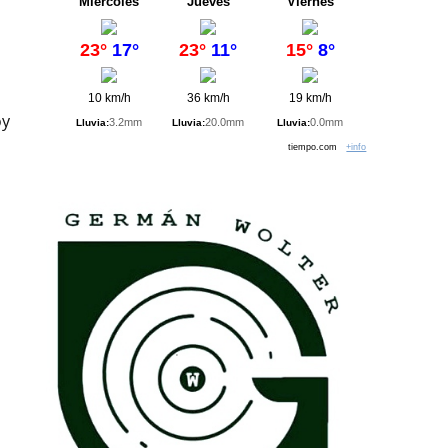
Miércoles
Jueves
Viernes
23°
17°
23°
11°
15°
8°
10 km/h
36 km/h
19 km/h
oy
3.2mm
20.0mm
0.0mm
Lluvia:
Lluvia:
Lluvia:
tiempo.com
+info