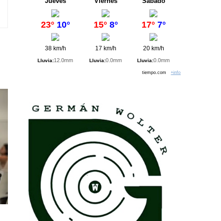
Jueves
Viernes
Sábado
23°
10°
15°
8°
17°
7°
38 km/h
17 km/h
20 km/h
12.0mm
0.0mm
0.0mm
Lluvia:
Lluvia:
Lluvia:
tiempo.com
+info