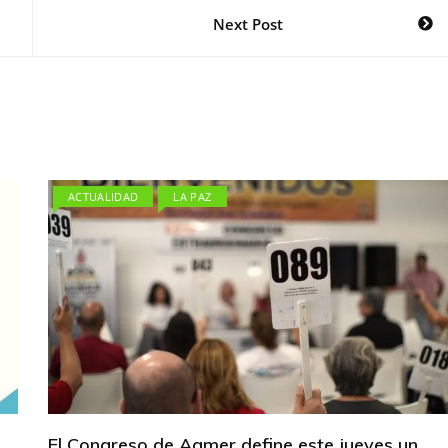
Next Post
ACTUALIDAD
LA PAZ
El Congreso de Agmer define este jueves un