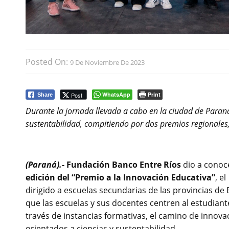
Posted On:
9 De Noviembre De 2023
WhatsApp
Print
Post
Share
Durante la jornada llevada a cabo en la ciudad de Paran
sustentabilidad, compitiendo por dos premios regionales, 
(Paraná).-
Fundación Banco Entre Ríos
dio a cono
edición del “Premio a la Innovación Educativa”
, e
dirigido a escuelas secundarias de las provincias de E
que las escuelas y sus docentes centren al estudian
través de instancias formativas, el camino de innova
orientados a ciencias y sustentabilidad.