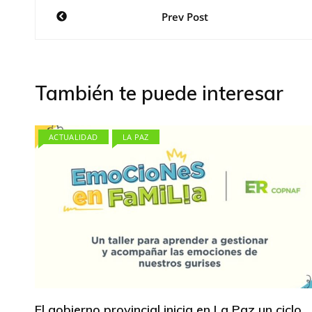
Navegación
Prev Post
de
entradas
También te puede interesar
ACTUALIDAD
LA PAZ
El gobierno provincial inicia en La Paz un ciclo