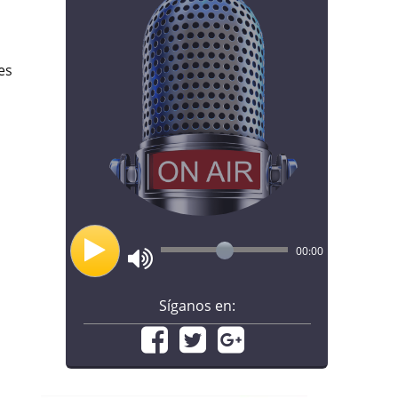
es
00:00
Síganos en: