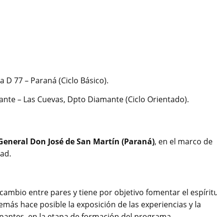
a D 77 – Paraná (Ciclo Básico).
lante – Las Cuevas, Dpto Diamante (Ciclo Orientado).
General Don José de San Martín (Paraná)
, en el marco de
dad.
rcambio entre pares y tiene por objetivo fomentar el espírit
emás hace posible la exposición de las experiencias y la
cipantes, en la etapa de formación del programa.