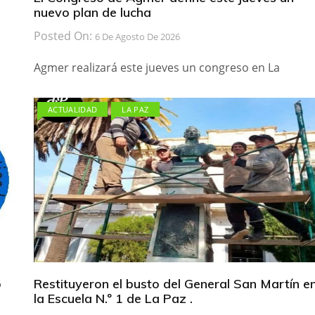
nuevo plan de lucha
Posted On:
6 De Agosto De 2026
Agmer realizará este jueves un congreso en La
ACTUALIDAD
LA PAZ
b
Restituyeron el busto del General San Martín e
la Escuela N.º 1 de La Paz .