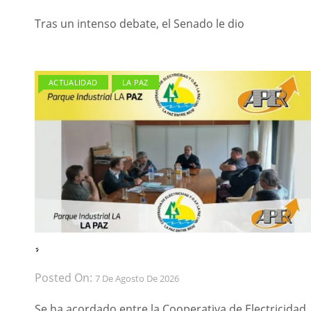
Tras un intenso debate, el Senado le dio
ACTUALIDAD
LA PAZ
́ ́
Posted On:
7 De Agosto De 2026
Se ha acordado entre la Cooperativa de Electricidad