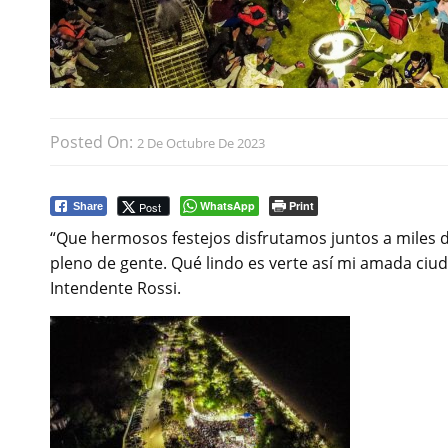
Posted On:
2 De Octubre De 2023
WhatsApp
Print
Post
Share
“Que hermosos festejos disfrutamos juntos a miles d
pleno de gente. Qué lindo es verte así mi amada ciuda
Intendente Rossi.