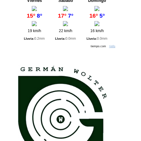
Viernes
Sábado
Domingo
15°
8°
17°
7°
16°
5°
19 km/h
22 km/h
16 km/h
0.2mm
0.0mm
0.0mm
Lluvia:
Lluvia:
Lluvia:
tiempo.com
+info