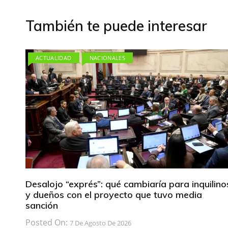
entradas
También te puede interesar
ACTUALIDAD
NACIONALES
Desalojo “exprés”: qué cambiaría para inquilino
y dueños con el proyecto que tuvo media
sanción
Posted On:
7 De Agosto De 2026