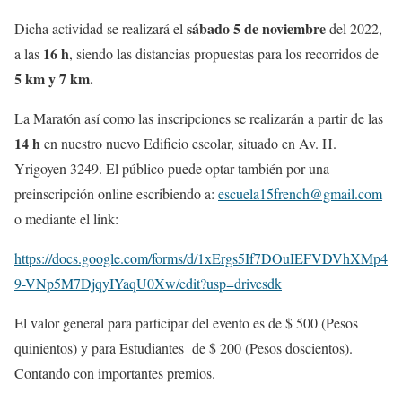
sábado 5 de noviembre
Dicha actividad se realizará el
del 2022,
16 h
a las
, siendo las distancias propuestas para los recorridos de
5 km y 7 km.
La Maratón así como las inscripciones se realizarán a partir de las
14 h
en nuestro nuevo Edificio escolar, situado en Av. H.
Yrigoyen 3249. El público puede optar también por una
preinscripción online escribiendo a:
escuela15french@gmail.com
o mediante el link:
https://docs.google.com/forms/d/1xErgs5If7DOuIEFVDVhXMp4
9-VNp5M7DjqyIYaqU0Xw/edit?usp=drivesdk
El valor general para participar del evento es de $ 500 (Pesos
quinientos) y para Estudiantes de $ 200 (Pesos doscientos).
Contando con importantes premios.