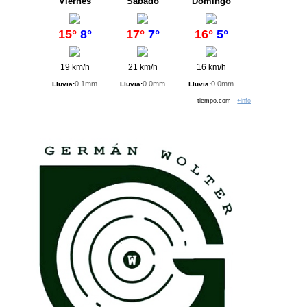
Viernes
Sábado
Domingo
15°
8°
17°
7°
16°
5°
19 km/h
21 km/h
16 km/h
0.1mm
0.0mm
0.0mm
Lluvia:
Lluvia:
Lluvia:
tiempo.com
+info