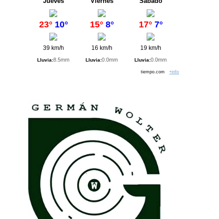
Jueves
Viernes
Sábado
23°
10°
15°
8°
17°
7°
39 km/h
16 km/h
19 km/h
8.5mm
0.0mm
0.0mm
Lluvia:
Lluvia:
Lluvia:
tiempo.com
+info