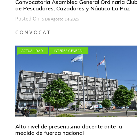
Convocatoria Asamblea General Ordinaria Clu
de Pescadores, Cazadores y Náutico La Paz
Posted On:
5 De Agosto De 2026
C O N V O C A T
ACTUALIDAD
INTERÉS GENERAL
Alto nivel de presentismo docente ante la
medida de fuerza nacional