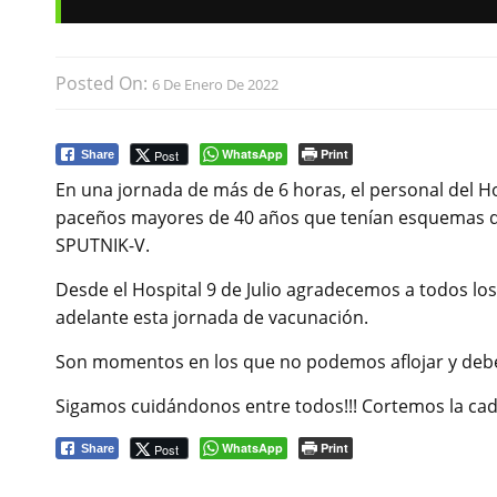
Posted On:
6 De Enero De 2022
WhatsApp
Print
Post
Share
En una jornada de más de 6 horas, el personal del Hosp
paceños mayores de 40 años que tenían esquemas d
SPUTNIK-V.
Desde el Hospital 9 de Julio agradecemos a todos los
adelante esta jornada de vacunación.
Son momentos en los que no podemos aflojar y debe
Sigamos cuidándonos entre todos!!! Cortemos la cad
WhatsApp
Print
Post
Share