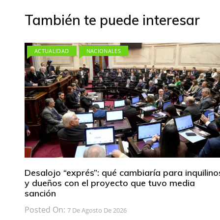
entradas
También te puede interesar
ACTUALIDAD
NACIONALES
Desalojo “exprés”: qué cambiaría para inquilino
y dueños con el proyecto que tuvo media
sanción
Posted On:
7 De Agosto De 2026