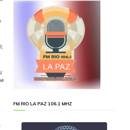
s
l;
l
ue
FM RIO LA PAZ 106.1 MHZ
s