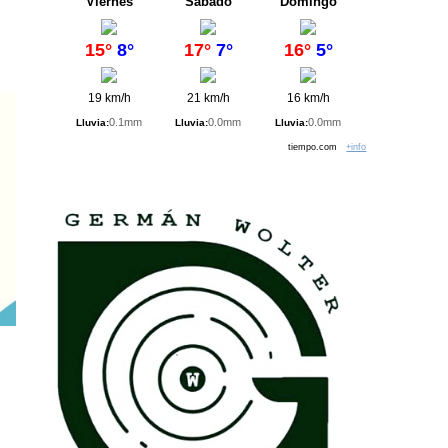
Viernes
Sábado
Domingo
15°
8°
17°
7°
16°
5°
19 km/h
21 km/h
16 km/h
0.1mm
0.0mm
0.0mm
Lluvia:
Lluvia:
Lluvia:
tiempo.com
+info