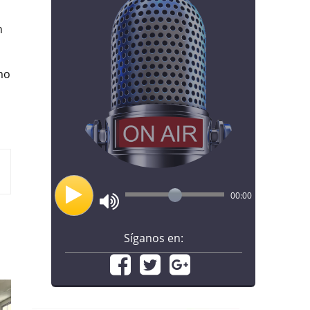
n
mo
00:00
Síganos en: