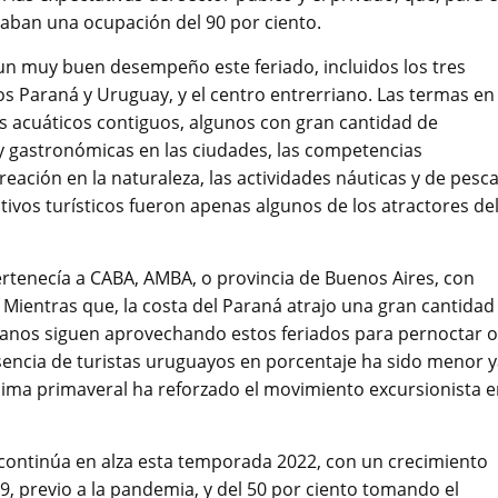
imaban una ocupación del 90 por ciento.
 un muy buen desempeño este feriado, incluidos los tres
os Paraná y Uruguay, y el centro entrerriano. Las termas en
ues acuáticos contiguos, algunos con gran cantidad de
as y gastronómicas en las ciudades, las competencias
reación en la naturaleza, las actividades náuticas y de pesca
activos turísticos fueron apenas algunos de los atractores de
ertenecía a CABA, AMBA, o provincia de Buenos Aires, con
 Mientras que, la costa del Paraná atrajo una gran cantidad
rianos siguen aprovechando estos feriados para pernoctar o
esencia de turistas uruguayos en porcentaje ha sido menor 
 clima primaveral ha reforzado el movimiento excursionista 
 continúa en alza esta temporada 2022, con un crecimiento
, previo a la pandemia, y del 50 por ciento tomando el