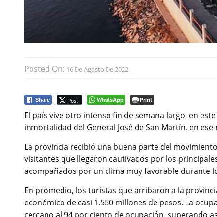
Posted On:
16 De Agosto De 2022
WhatsApp
Print
Post
Share
El país vive otro intenso fin de semana largo, en este
inmortalidad del General José de San Martín, en ese m
La provincia recibió una buena parte del movimiento 
visitantes que llegaron cautivados por los principale
acompañados por un clima muy favorable durante l
En promedio, los turistas que arribaron a la provin
económico de casi 1.550 millones de pesos. La ocupa
cercano al 94 por ciento de ocupación, superando así 