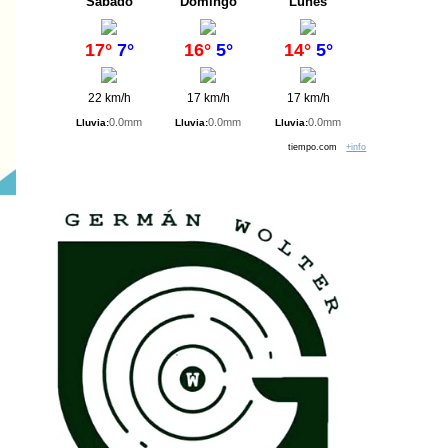
Sábado
Domingo
Lunes
17°
7°
16°
5°
14°
5°
22 km/h
17 km/h
17 km/h
0.0mm
0.0mm
0.0mm
Lluvia:
Lluvia:
Lluvia:
tiempo.com
+info